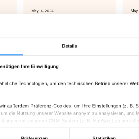
May 14, 2024
May 
Sammy Minkoff represented
FI
uremaxx
with a new Place in my-
pi
picturemaxx
Details
pany ABR-
The
e and
all my
my-picturemaxx users can now find the
ome stories
FISCH
pictures of award-winning photographer
enötigen Ihre Einwilligung
incl
Sammy Minkoff in the channel of the
same name. After...
hnliche Technologien, um den technischen Betrieb unserer Webs
n wir außerdem Präferenz-Cookies, um Ihre Einstellungen (z. B. 
s, um die Nutzung unserer Website anonym zu analysieren, und 
ittlungen mit unserem CRM-System (z. B. HubSpot) zu verknüp
ken, erhalten Sie genauere Informationen zu unseren Cookies un
Präferenzen
Statistiken