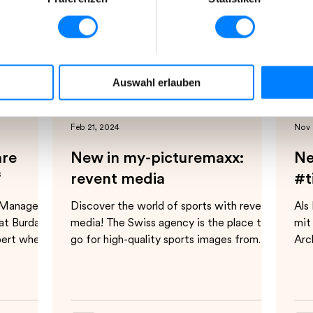
en. Durch einen Klick auf das Auswahlfeld „Alle akzeptieren“ 
Details“ beschrieben werden.
jederzeit mit Wirkung für die Zukunft widerrufen.
Auswahl erlauben
esondere zu Rechtsgrundlagen, Empfängern und Speicherdauer, f
Feb 21, 2024
Nov 
are
New in my-picturemaxx:
Ne
“
revent media
#t
 Manager
Discover the world of sports with revent
Als
at Burda
media! The Swiss agency is the place to
mit
pert when
go for high-quality sports images from
Arc
football,...
und