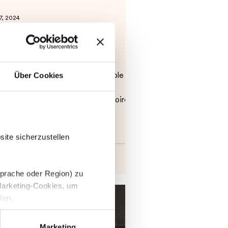
7, 2024
SCHERPRESS in my-
cturemaxx
Über Cookies
 agency's images are now available to
-picturemaxx users via the
ERPRESS channel. The repertoire
udes television and...
ite sicherzustellen
Sprache oder Region) zu
Marketing-Cookies, um
fen.
d können diese nach Ihren
Marketing