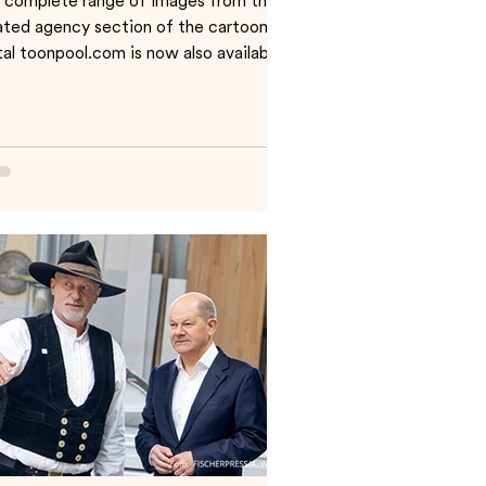
 complete range of images from the
ated agency section of the cartoon
tal toonpool.com is now also available
the media...