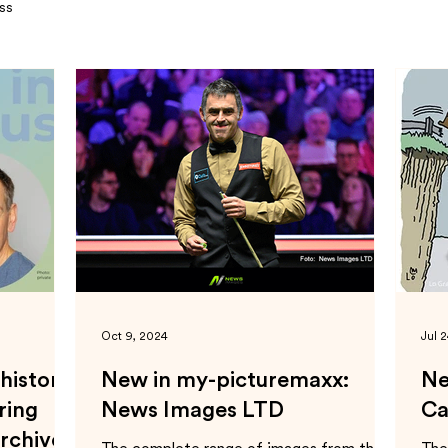
ss
Oct 9, 2024
Jul 
 history
New in my-picturemaxx:
Ne
ring
News Images LTD
Ca
rchive“