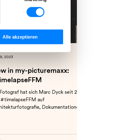
stimmen Sie der Verwendung
Alle akzeptieren
inden Sie in unserer
9, 2023
w in my-picturemaxx:
imelapseFFM
 Fotograf hat sich Marc Dyck seit 2011
 #timelapseFFM auf
hitekturfotografie, Dokumentationen
 Zeitraffervideos spezialisiert. D