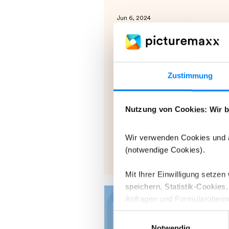
Jun 6, 2024
ABR-Pictures is now
available in my-pict
Zustimmung
The Munich-based media com
Pictures GmbH offers exclusiv
unique photo reportages and h
Nutzung von Cookies: Wir b
with top- stars and...
Wir verwenden Cookies und ä
(notwendige Cookies).
Mit Ihrer Einwilligung setze
speichern, Statistik-Cookie
Anfragen und Formularüberm
Einwilligungsauswahl
Indem Sie auf „Details“ klic
Notwendig