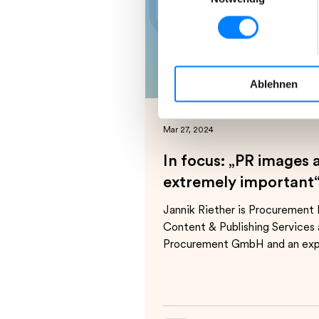
eigenen Bedürfnissen anpass
aller Cookies zu, die unter „
Ihre Einwilligung können Sie 
Ablehnen
Weitere Informationen, insb
Datenschutzerklärung.
Mar 27, 2024
In focus: „PR images 
extremely important
Jannik Riether is Procurement
Content & Publishing Services 
Procurement GmbH and an ex
it comes to image...