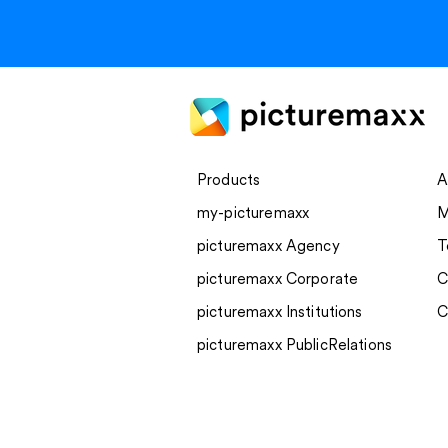
Products
A
my-picturemaxx
M
picturemaxx Agency
T
picturemaxx Corporate
C
picturemaxx Institutions
C
picturemaxx PublicRelations