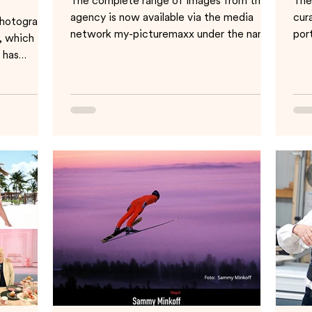
The complete range of images from the
The
agency is now available via the media
cur
 photography
network my-picturemaxx under the name
por
, which is a
" News Images LTD". ...
via 
, has