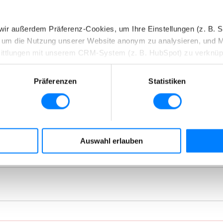
n wir außerdem Präferenz-Cookies, um Ihre Einstellungen (z. B. 
s, um die Nutzung unserer Website anonym zu analysieren, und 
ittlungen mit unserem CRM-System (z. B. HubSpot) zu verknüp
ken, erhalten Sie genauere Informationen zu unseren Cookies un
Präferenzen
Statistiken
en. Durch einen Klick auf das Auswahlfeld „Alle akzeptieren“ 
Details“ beschrieben werden.
jederzeit mit Wirkung für die Zukunft widerrufen.
Auswahl erlauben
 my-picturemaxx
image research
esondere zu Rechtsgrundlagen, Empfängern und Speicherdauer, f