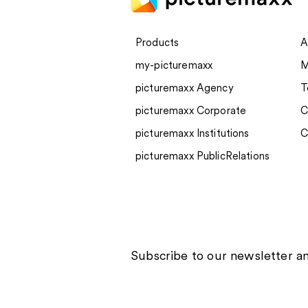
Products
A
my-picturemaxx
M
New in my-picturemaxx:
picturemaxx Agency
T
Sampics
picturemaxx Corporate
C
picturemaxx Institutions
C
picturemaxx PublicRelations
Subscribe to our newsletter an