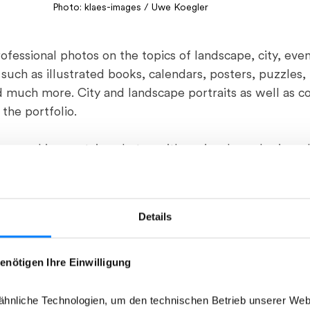
Photo: klaes-images / Uwe Koegler
ofessional photos on the topics of landscape, city, eve
 such as illustrated books, calendars, posters, puzzles, 
 much more. City and landscape portraits as well as 
the portfolio.
re archive contains photos with regional emphasis and 
 to offer as broad a spectrum as possible by own prod
ographers. This content is now also available to all m
Details
t exception subject to licensing (RM). Unless otherwise
conditions of the Mittelstandsgemeinschaft Foto-Marke
enötigen Ihre Einwilligung
hnliche Technologien, um den technischen Betrieb unserer Webs