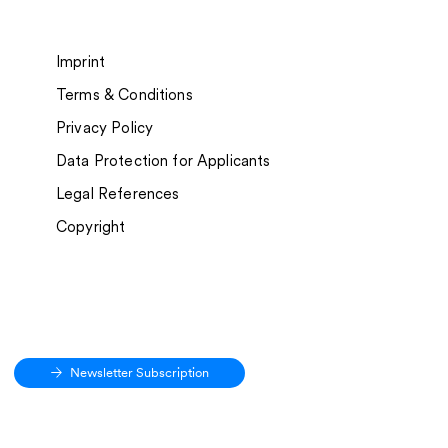
Imprint
Terms & Conditions
n my-picturemaxx:
Privacy Policy
n Portal Toon Agent
Data Protection for Applicants
Legal References
Copyright
Newsletter Subscription