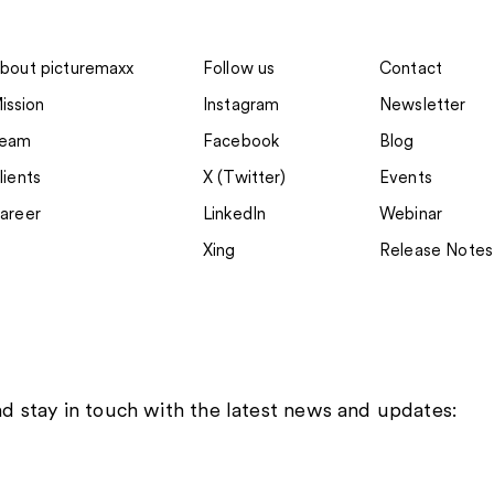
bout picturemaxx
Follow us
Contact
ission
Instagram
Newsletter
New in my-picturemaxx:
New i
eam
Facebook
Blog
News Images LTD
Cartoo
lients
X (Twitter)
Events
areer
LinkedIn
Webinar
Xing
Release Notes
d stay in touch with the latest news and updates: