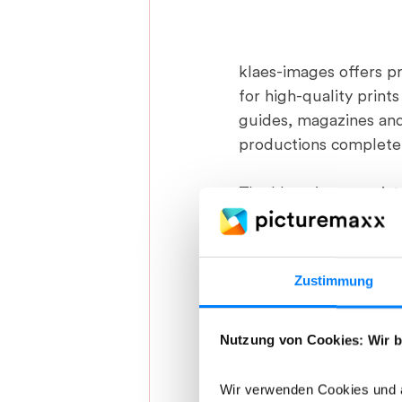
klaes-images offers pr
for high-quality prints
guides, magazines and
productions complete 
The klaes-images pictu
endeavored to be able
selected external phot
users.
Zustimmung
All images are withou
upon in writing, the 
Nutzung von Cookies: Wir b
apply. 
Wir verwenden Cookies und ä