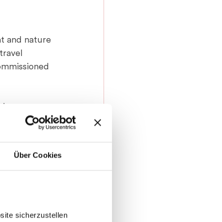
nt and nature 
travel 
commissioned 
is 
uctions and 
y-picturemaxx 
Über Cookies
 agreed 
ting (MFM) 
ite sicherzustellen