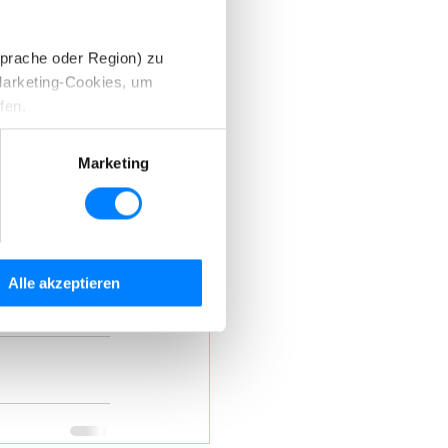
Sprache oder Region) zu
Marketing-Cookies, um
fen.
d können diese nach Ihren
Marketing
stimmen Sie der Verwendung
Alle akzeptieren
inden Sie in unserer