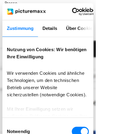
Presse
Zustimmung
Details
Über Cookies
Nutzung von Cookies: Wir benötigen
Ihre Einwilligung
Wir verwenden Cookies und ähnliche
Technologien, um den technischen
Betrieb unserer Website
sicherzustellen (notwendige Cookies).
Mit Ihrer Einwilligung setzen wir
außerdem Präferenz-Cookies, um Ihre
Einstellungen (z. B. Sprache oder
Einwilligungsauswahl
Region) zu speichern, Statistik-
Notwendig