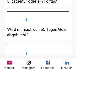
Bildagentur oder ein Portal?
Wird mir nach den 30 Tagen Geld
abgebucht?
Für wen ist my-picturemaxx
Kontakt
Instagram
Facebook
LinkedIn
besonders geeignet?