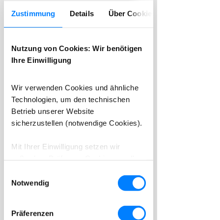
Zustimmung
Details
Über Cookies
DOWNLOAD. INSTALLATION.
INBETRIEBNAHME.
my-picturemaxx in nur 3
Nutzung von Cookies: Wir benötigen
einfachen Schritten
Ihre Einwilligung
testen (nur für Desktop)
Wir verwenden Cookies und ähnliche
Technologien, um den technischen
Betrieb unserer Website
sicherzustellen (notwendige Cookies).
Mit Ihrer Einwilligung setzen wir
1. Download
außerdem Präferenz-Cookies, um Ihre
Einstellungen (z. B. Sprache oder
Einwilligungsauswahl
Region) zu speichern, Statistik-
Notwendig
Cookies, um die Nutzung unserer
Website anonym zu analysieren, und
Präferenzen
Marketing-Cookies, um Anfragen und